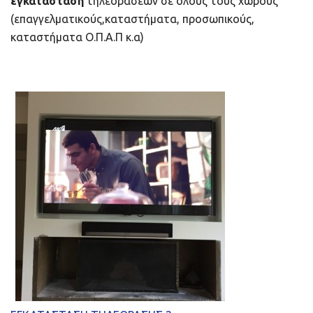
εγκατάσταση
τηλεοράσεων σε όλους τους χώρους
(επαγγελματικούς,καταστήματα, προσωπικούς,
καταστήματα Ο.Π.Α.Π κ.α)