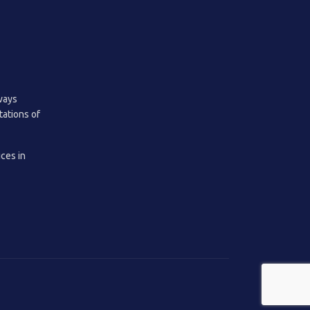
lways
tations of
ices in