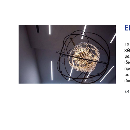
Ε
Το
χώ
μα
ιδ
πρ
αυ
ιδ
24